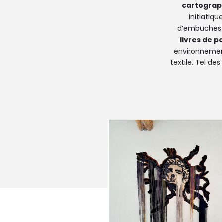
cartographi
initiatiq
d’embuches e
livres de 
environnementa
textile. Tel de