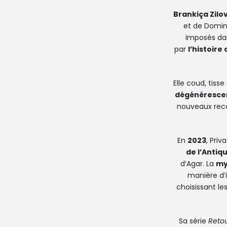
Brankiça Zilov
et de Domin
imposés dan
par
l’histoire 
Elle coud, tiss
dégénéresce
nouveaux reco
En
2023
, Priv
de l’Antiq
d’Agar. La
my
manière d’
choisissant le
Sa série
Retou