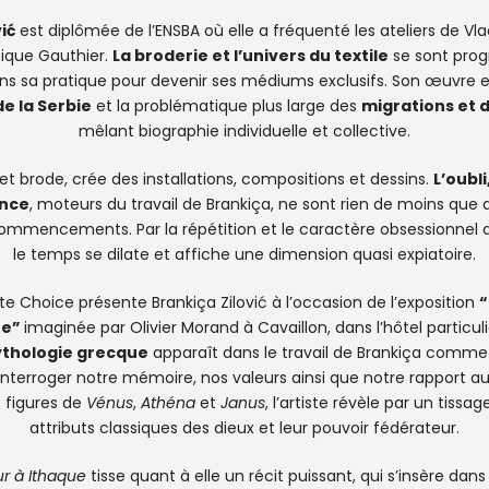
ić
est diplômée de l’ENSBA où elle a fréquenté les ateliers de Vla
ique Gauthier.
La broderie et l’univers du textile
se sont pro
s sa pratique pour devenir ses médiums exclusifs. Son œuvre
de la Serbie
et la problématique plus large des
migrations et d
mêlant biographie individuelle et collective.
e et brode, crée des installations, compositions et dessins.
L’oubli
nce
, moteurs du travail de Brankiça, ne sont rien de moins que 
mmencements. Par la répétition et le caractère obsessionnel 
le temps se dilate et affiche une dimension quasi expiatoire.
ate Choice présente Brankiça Zilović à l’occasion de l’exposition
“
ue”
imaginée par Olivier Morand à Cavaillon, dans l’hôtel particul
thologie grecque
apparaît dans le travail de Brankiça comme
interroger notre mémoire, nos valeurs ainsi que notre rapport a
s figures de
Vénus
,
Athéna
et
Janus
, l’artiste révèle par un tiss
attributs classiques des dieux et leur pouvoir fédérateur.
r à Ithaque
tisse quant à elle un récit puissant, qui s’insère dan