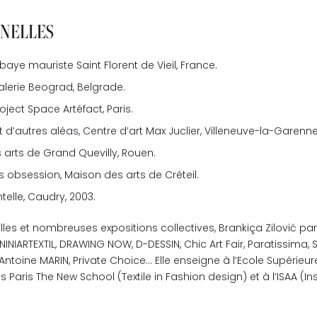
NNELLES
aye mauriste Saint Florent de Vieil, France.
galerie Beograd, Belgrade.
roject Space Artéfact, Paris.
t d’autres aléas, Centre d’art Max Juclier, Villeneuve-la-Garenne
 arts de Grand Quevilly, Rouen.
s obsession, Maison des arts de Créteil.
telle, Caudry, 2003.
les et nombreuses expositions collectives, Brankiça Zilović part
NINIARTEXTIL, DRAWING NOW, D-DESSIN, Chic Art Fair, Paratissima,
Antoine MARIN, Private Choice… Elle enseigne à l’Ecole Supérieu
ns Paris The New School (Textile in Fashion design) et à l’ISAA (Ins