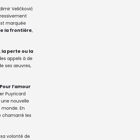
dimir Veličković
gressivement
 est marquée
e la frontière
,
, la perte ou la
des appels à de
de ses œuvres,
Pour l’amour
ier Puyricard
 une nouvelle
u monde. En
age chamarré les
s sa volonté de