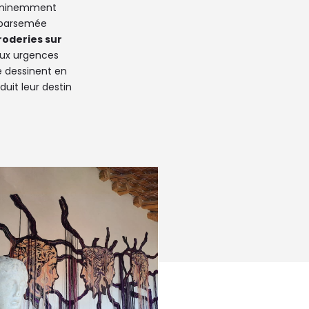
 éminemment
n parsemée
roderies sur
 aux urgences
se dessinent en
duit leur destin