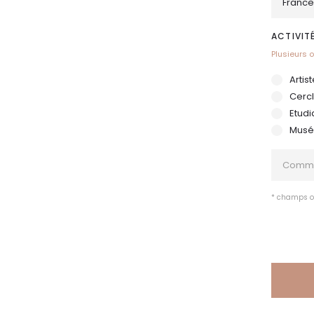
*
ACTIVIT
Plusieurs 
Artis
Cerc
Etudi
Musée
COMMEN
AVEZ-
VOUS
CONNU
* champs o
PRIVATE
CHOICE
?