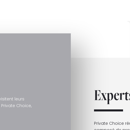
Expert
sitent leurs
e Private Choice,
Private Choice ré
composé de profe