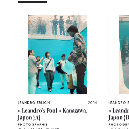
LEANDRO ERLICH
2004
LEANDRO 
« Leandro’s Pool » Kanazawa,
« Leandr
Japon {A}
Japon {B
PHOTOGRAPHIE
PHOTOGRA
30 X 39,5 CM ENCADRÉ
30 X 39,5