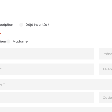
nscription
Déjà inscrit(e)
*
ieur
Madame
PRÉNO
*
TÉLÉPH
*
e
e
ZIP