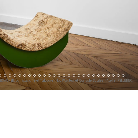
EISACHER, Lampadaire et Tabouret Not Wasted et Console Scales • Atelier PELLETIER,