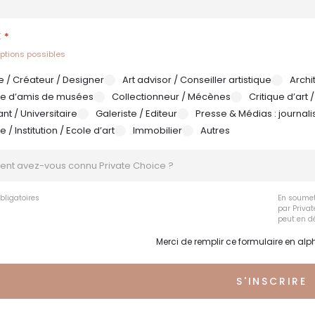
/
Code
postal
*
É
options possibles
te / Créateur / Designer
Art advisor / Conseiller artistique
Archi
le d’amis de musées
Collectionneur / Mécènes
Critique d’art 
ant / Universitaire
Galeriste / Editeur
Presse & Médias : journal
 / Institution / Ecole d’art
Immobilier
Autres
T
bligatoires
En soumett
par Privat
peut en dé
Merci de remplir ce formulaire en alp