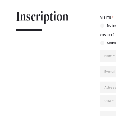
Inscription
*
VISITE
1re i
CIVILITÉ
Mons
NOM
*
E-
MAIL
*
ADRESSE
*
Adress
postal
Ville
PAYS