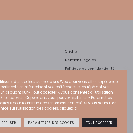
Crédits
Mentions légales
Politique de confidentialité
Politique Cookies
ilisons des cookies sur notre site Web pour vous offrir l'expérience
CGU
s pertinente en mémorisant vos préférences et en répétant vos
. En cliquant sur « Tout accepter », vous consentez à l'utilisation
S les cookies. Cependant, vous pouvez visiter les « Paramètres
okies » pour fournir un consentement contrôlé. Si vous souhaitez
infos sur l’utilisation des cookies,
cliquez ici
.
T REFUSER
PARAMÈTRES DES COOKIES
TOUT ACCEPTER