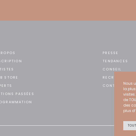
PROPOS
PRESSE
SCRIPTION
TENDANCES
TISTES
CONSEIL
B STORE
RECRUTEMENT
Nous ut
PERTS
CONTACT
la plu
ITIONS PASSÉES
visites
de TOU
OGRAMMATION
des co
plus d’
TOU