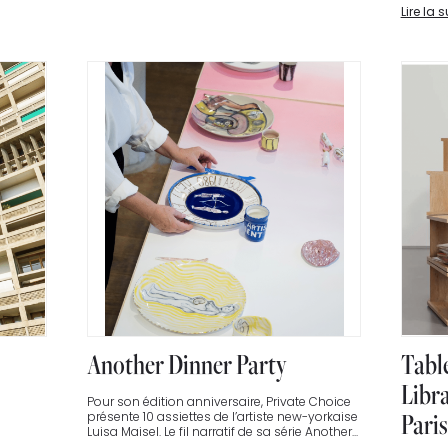
Lire la s
Another Dinner Party
Tabl
Libra
Pour son édition anniversaire, Private Choice
Paris
présente 10 assiettes de l’artiste new-yorkaise
Luisa Maisel. Le fil narratif de sa série Another...