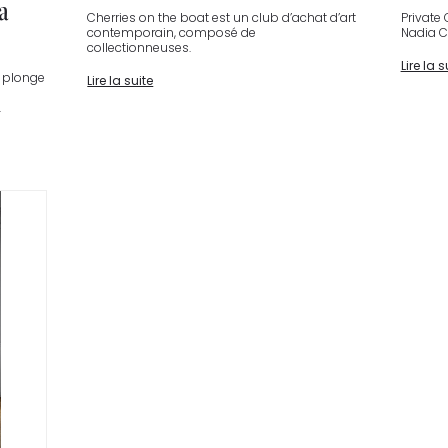
a
Cherries on the boat est un club d’achat d’art
Private
contemporain, composé de
Nadia C
collectionneuses.
Lire la s
, plonge
Lire la suite
.