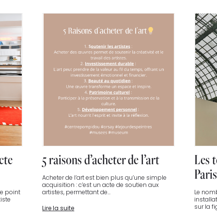
cte
5 raisons d’acheter de l’art
Les t
Paris
Acheter de l’art est bien plus qu’une simple
acquisition : c’est un acte de soutien aux
de point
artistes, permettant de...
Le nomb
iste
installa
sur la f
Lire la suite