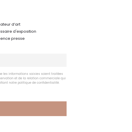
teur d’art
issaire d'exposition
agence presse
e les informations saisies soient traitées
servation et de la relation commerciale qui
tant notre politique de confidentialité.