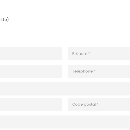
it(e)
PRÉNOM
*
TÉLÉPHONE
*
ZIP
/
Code