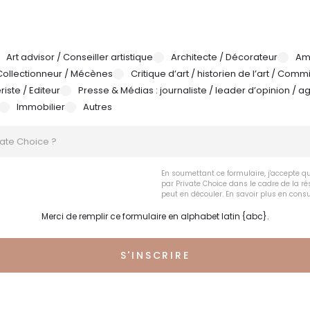
postal
Art advisor / Conseiller artistique
Architecte / Décorateur
Ama
Collectionneur / Mécènes
Critique d’art / historien de l’art / Comm
riste / Editeur
Presse & Médias : journaliste / leader d’opinion / 
Immobilier
Autres
En soumettant ce formulaire, j'accepte qu
par Private Choice dans le cadre de la ré
peut en découler. En savoir plus en consul
Merci de remplir ce formulaire en alphabet latin {abc}.