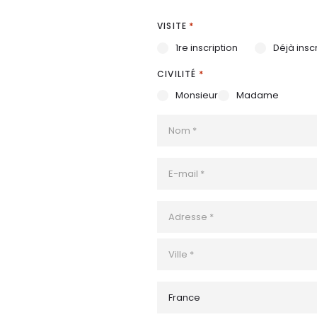
*
VISITE
1re inscription
Déjà inscr
*
CIVILITÉ
Monsieur
Madame
NOM
*
E-
MAIL
*
ADRESSE
*
Adresse
postale
Ville
PAYS
*