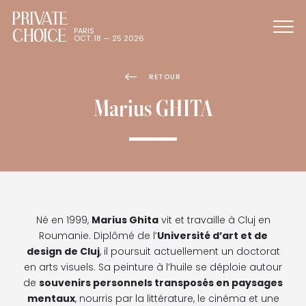
PRIVATE
CHOICE
PARIS
OCT. 18 — 25 2026
RETOUR
Marius GHITA
Né en 1999,
Marius Ghita
vit et travaille à Cluj en
Roumanie. Diplômé de l’
Université d’art et de
design de Cluj
, il poursuit actuellement un doctorat
en arts visuels. Sa peinture à l’huile se déploie autour
de
souvenirs personnels transposés en paysages
mentaux
, nourris par la littérature, le cinéma et une