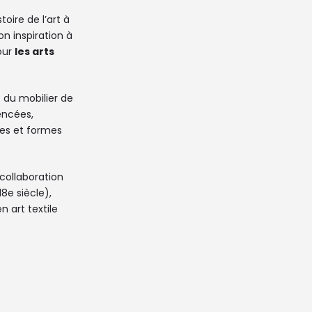
oire de l’art à
on inspiration à
pour
les arts
t du mobilier de
encées,
ces et formes
 collaboration
8e siècle),
 art textile