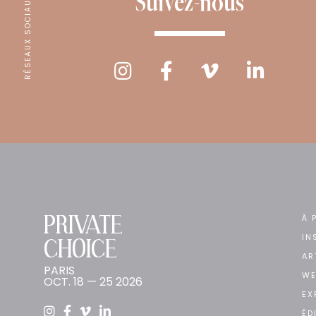
Suivez-nous
RÉSEAUX SOCIAUX
PRIVATE
À 
IN
CHOICE
AR
PARIS
WE
OCT. 18 — 25 2026
EX
ÉD