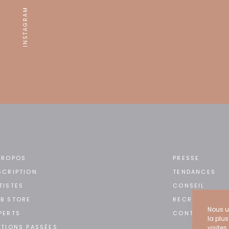
INSTAGRAM
PROPOS
PRESSE
SCRIPTION
TENDANCES
TISTES
CONSEIL
B STORE
RECRUTEMENT
Nous ut
PERTS
CONTACT
la plu
ITIONS PASSÉES
visites