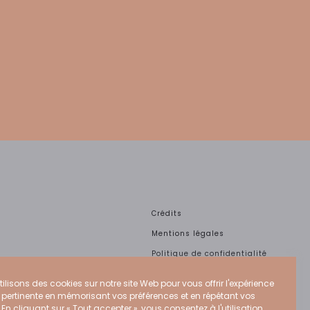
Crédits
Mentions légales
Politique de confidentialité
Politique Cookies
ilisons des cookies sur notre site Web pour vous offrir l'expérience
CGU
s pertinente en mémorisant vos préférences et en répétant vos
. En cliquant sur « Tout accepter », vous consentez à l'utilisation