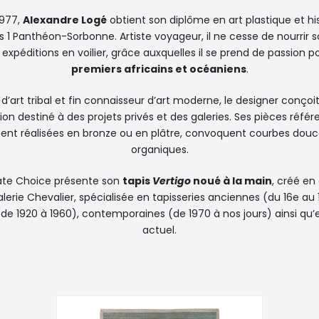
1977,
Alexandre Logé
obtient son diplôme en art plastique et hist
ris 1 Panthéon-Sorbonne. Artiste voyageur, il ne cesse de nourrir s
 expéditions en voilier, grâce auxquelles il se prend de passion 
premiers africains et océaniens
.
d’art tribal et fin connaisseur d’art moderne, le designer conçoi
ion destiné à des projets privés et des galeries. Ses pièces référ
ent réalisées en bronze ou en plâtre, convoquent courbes dou
organiques.
vate Choice présente son
tapis
Vertigo
noué à la main
, créé en
lerie Chevalier, spécialisée en tapisseries anciennes (du 16e au 1
e 1920 à 1960), contemporaines (de 1970 à nos jours) ainsi qu’en
actuel.