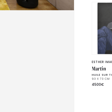
ESTHER IMA
Martin
HUILE SUR T
93 X 73 CM
4500
€