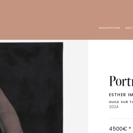
INSCRIPTION
EDI
Portr
ESTHER I
HUILE SUR T
2024
4500
€
*