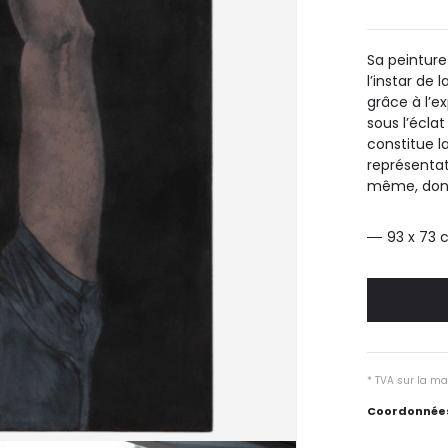
Sa peinture
l’instar de 
grâce à l’e
sous l’écla
constitue l
représentat
même, donna
93 x 73
* TVA sur la ma
Coordonnées