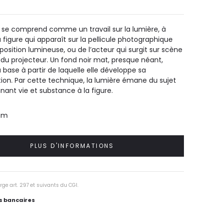
 se comprend comme un travail sur la lumière, à
la figure qui apparaît sur la pellicule photographique
xposition lumineuse, ou de l’acteur qui surgit sur scène
t du projecteur. Un fond noir mat, presque néant,
a base à partir de laquelle elle développe sa
ion. Par cette technique, la lumière émane du sujet
nt vie et substance à la figure.
 cm
PLUS D'INFORMATIONS
rge art. 297 et suivants du CGI.
 bancaires