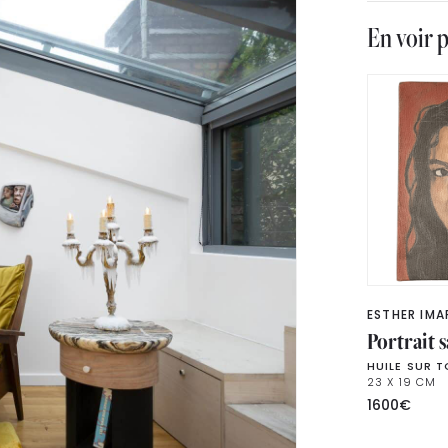
En voir p
ESTHER IMA
Portrait s
HUILE SUR T
23 X 19 CM
1600
€