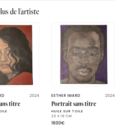
lus de l'artiste
RD
2024
ESTHER IMARD
2024
ans titre
Portrait sans titre
OILE
HUILE SUR TOILE
23 X 19 CM
1600
€