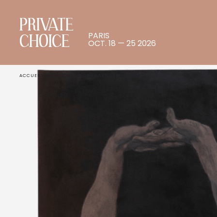
PRIVATE
PARIS
CHOICE
OCT. 18 — 25 2026
ACCUEIL
/
WEB STORE
/
PORTRAIT SANS TITRE