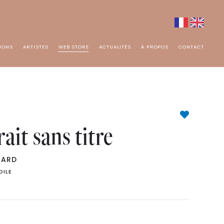
TIONS
ARTISTES
WEB STORE
ACTUALITÉS
À PROPOS
CONTACT
ait sans titre
MARD
OILE