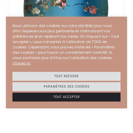
Nous utilisons des cookies sur notre site Web pour vous
offrir l'expérience la plus pertinente en mémorisant vos
préférences et en répétant vos visites. En cliquant sur « Tout
accepter », vous consentez à l'utilisation de TOUS les
cookies. Cependant, vous pouvez visiter les « Paramètres
des cookies » pour fournir un consentement contrôlé. Si
vous souhaitez plus d’infos sur l’utilisation des cookies,
cliquez ici
.
STEPHANE CALAIS
2025-26
TOUT REFUSER
Au bord
PARAMÈTRES DES COOKIES
ACRYLIQUE ET ENCRE SUR TOILE
40 X 30 CM
TOUT ACCEPTER
6000
€