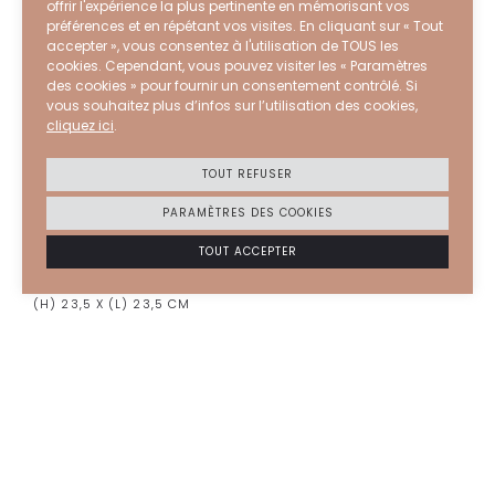
offrir l'expérience la plus pertinente en mémorisant vos
préférences et en répétant vos visites. En cliquant sur « Tout
accepter », vous consentez à l'utilisation de TOUS les
cookies. Cependant, vous pouvez visiter les « Paramètres
des cookies » pour fournir un consentement contrôlé. Si
vous souhaitez plus d’infos sur l’utilisation des cookies,
cliquez ici
.
TOUT REFUSER
PARAMÈTRES DES COOKIES
ANNEAGMA
2025
Dancing handles n°2
TOUT ACCEPTER
GRÈS BLANC, ÉMAIL NOIR MAT
(H) 23,5 X (L) 23,5 CM
980
€
Suivez-nous