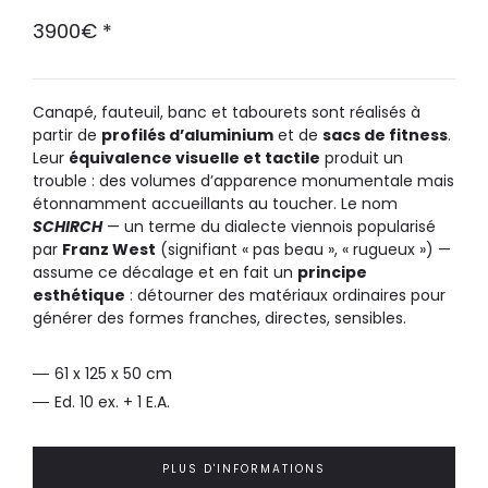
3900
€
*
Canapé, fauteuil, banc et tabourets sont réalisés à
partir de
profilés d’aluminium
et de
sacs de fitness
.
Leur
équivalence visuelle et tactile
produit un
trouble : des volumes d’apparence monumentale mais
étonnamment accueillants au toucher. Le nom
SCHIRCH
— un terme du dialecte viennois popularisé
par
Franz West
(signifiant « pas beau », « rugueux ») —
assume ce décalage et en fait un
principe
esthétique
: détourner des matériaux ordinaires pour
générer des formes franches, directes, sensibles.
61 x 125 x 50 cm
Ed. 10 ex. + 1 E.A.
PLUS D'INFORMATIONS