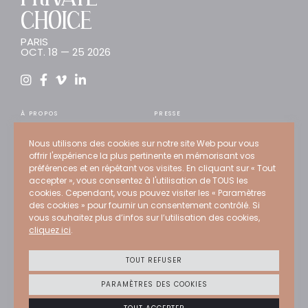
CHOICE
PARIS
OCT. 18 — 25 2026
À PROPOS
PRESSE
INSCRIPTION
TENDANCES
Nous utilisons des cookies sur notre site Web pour vous
ARTISTES
CONSEIL
offrir l'expérience la plus pertinente en mémorisant vos
WEB STORE
RECRUTEMENT
préférences et en répétant vos visites. En cliquant sur « Tout
accepter », vous consentez à l'utilisation de TOUS les
EXPERTS
CONTACT
cookies. Cependant, vous pouvez visiter les « Paramètres
ÉDITIONS PASSÉES
des cookies » pour fournir un consentement contrôlé. Si
vous souhaitez plus d’infos sur l’utilisation des cookies,
PROGRAMMATION
cliquez ici
.
Crédits
Mentions légales
TOUT REFUSER
Politique de confidentialité
Politique Cookies
PARAMÈTRES DES COOKIES
CGU