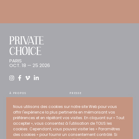
PRIVATE
CHOICE
PARIS
OCT. 18 — 25 2026
À PROPOS
PRESSE
INSCRIPTION
TENDANCES
Nous utilisons des cookies sur notre site Web pour vous
ARTISTES
CONSEIL
offrir l'expérience la plus pertinente en mémorisant vos
WEB STORE
RECRUTEMENT
préférences et en répétant vos visites. En cliquant sur « Tout
accepter », vous consentez à l'utilisation de TOUS les
EXPERTS
CONTACT
cookies. Cependant, vous pouvez visiter les « Paramètres
ÉDITIONS PASSÉES
des cookies » pour fournir un consentement contrôlé. Si