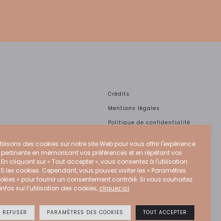
Crédits
Mentions légales
Politique de confidentialité
Politique Cookies
ilisons des cookies sur notre site Web pour vous offrir l'expérience
CGU
s pertinente en mémorisant vos préférences et en répétant vos
. En cliquant sur « Tout accepter », vous consentez à l'utilisation
S les cookies. Cependant, vous pouvez visiter les « Paramètres
okies » pour fournir un consentement contrôlé. Si vous souhaitez
infos sur l’utilisation des cookies,
cliquez ici
.
T REFUSER
PARAMÈTRES DES COOKIES
TOUT ACCEPTER