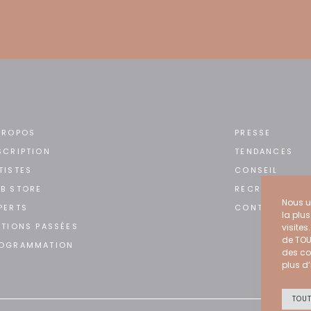
PROPOS
PRESSE
SCRIPTION
TENDANCES
TISTES
CONSEIL
B STORE
RECRUTEMENT
Nous ut
PERTS
CONTACT
la plu
ITIONS PASSÉES
visites
de TOU
OGRAMMATION
des co
plus d’
TOU