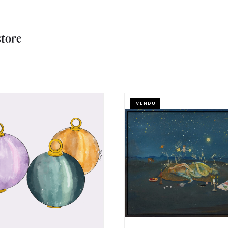
store
VENDU