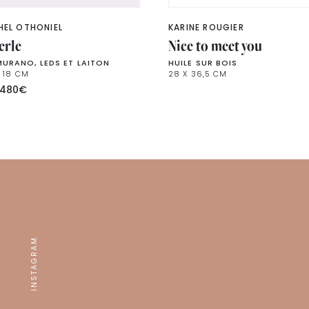
HEL OTHONIEL
KARINE ROUGIER
erle
Nice to meet you
MURANO, LEDS ET LAITON
HUILE SUR BOIS
Ø 18 CM
28 X 36,5 CM
480
€
INSTAGRAM