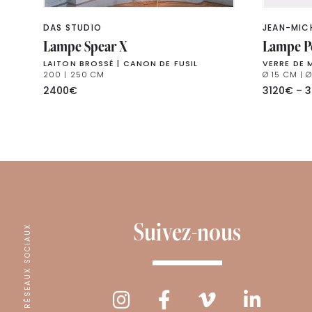
DAS STUDIO
JEAN-MIC
Lampe Spear X
Lampe P
LAITON BROSSÉ | CANON DE FUSIL
VERRE DE 
200 | 250 CM
Ø 15 CM | 
2400
€
3120
€
–
3
Suivez-nous
RÉSEAUX SOCIAUX