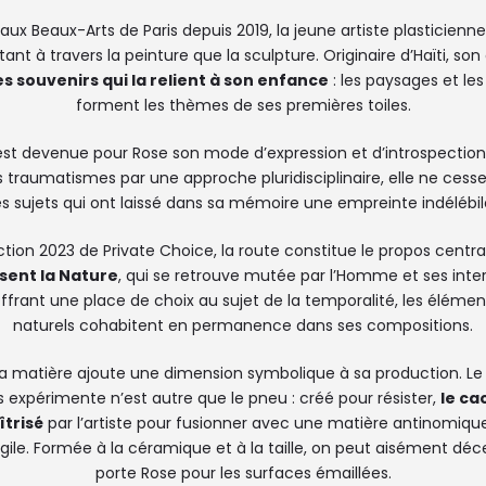
aux Beaux-Arts de Paris depuis 2019, la jeune artiste plasticienn
ant à travers la peinture que la sculpture. Originaire d’Haïti, s
es souvenirs qui la relient à son enfance
: les paysages et les
forment les thèmes de ses premières toiles.
est devenue pour Rose son mode d’expression et d’introspection p
s traumatismes par une approche pluridisciplinaire, elle ne cess
es sujets qui ont laissé dans sa mémoire une empreinte indélébil
ction 2023 de Private Choice, la route constitue le propos centra
ssent la Nature
, qui se retrouve mutée par l’Homme et ses inte
rant une place de choix au sujet de la temporalité, les élément
naturels cohabitent en permanence dans ses compositions.
la matière ajoute une dimension symbolique à sa production. L
s expérimente n’est autre que le pneu : créé pour résister,
le ca
îtrisé
par l’artiste pour fusionner avec une matière antinomique
gile. Formée à la céramique et à la taille, on peut aisément déc
porte Rose pour les surfaces émaillées.