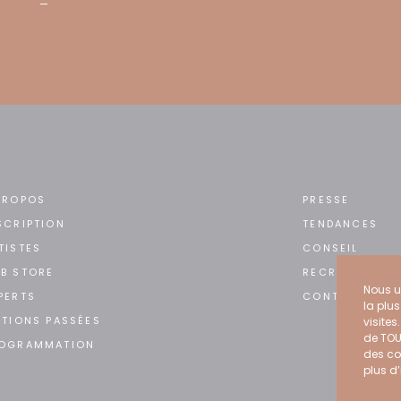
PROPOS
PRESSE
SCRIPTION
TENDANCES
TISTES
CONSEIL
B STORE
RECRUTEMENT
Nous ut
PERTS
CONTACT
la plu
ITIONS PASSÉES
visites
de TOU
OGRAMMATION
des co
plus d’