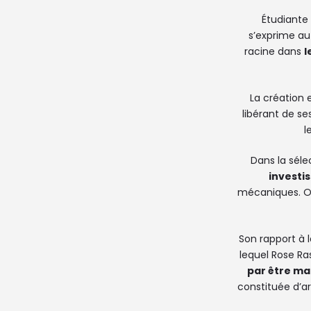
Étudiante 
s’exprime aut
racine dans
l
La création 
libérant de se
l
Dans la séle
investi
mécaniques. Off
Son rapport à 
lequel Rose Ra
par être ma
constituée d’ar