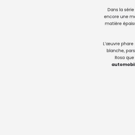
Dans la séri
encore une man
matière épaiss
L’œuvre phare
blanche, par
Rosa que 
automobi