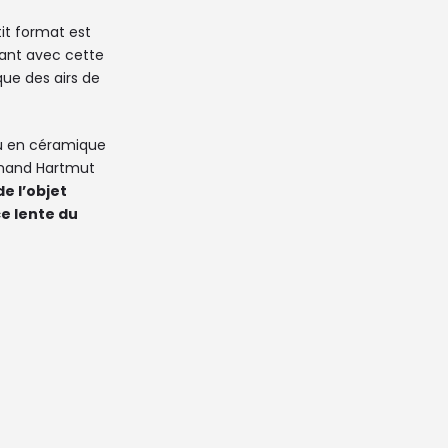
etit format est
ant avec cette
que des airs de
u en céramique
emand Hartmut
e l’objet
ce lente du