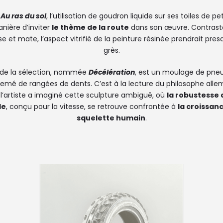
e
Au ras du sol
, l’utilisation de goudron liquide sur ses toiles de p
ière d’inviter
le thème de la route
dans son œuvre. Contrast
e et mate, l’aspect vitrifié de la peinture résinée prendrait pres
grès.
 de la sélection, nommée
Décélération
, est un moulage de pne
semé de rangées de dents. C’est à la lecture du philosophe all
l’artiste a imaginé cette sculpture ambiguë, où
la robustesse d
le
, conçu pour la vitesse, se retrouve confrontée à
la croissan
squelette humain
.