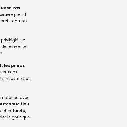
e
Rose Ras
on œuvre prend
 architectures
rivilégié. Se
e de réinventer
e.
l :
les pneus
rventions
s industriels et
e matériau avec
outchouc finit
 et naturelle,
eler le goût que