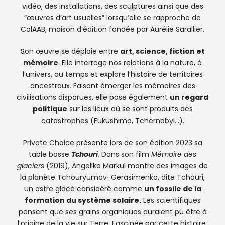
vidéo, des installations, des sculptures ainsi que des
“œuvres d’art usuelles” lorsqu’elle se rapproche de
ColAAB, maison d’édition fondée par Aurélie Sarallier.
Son œuvre se déploie entre
art, science, fiction et
mémoire
. Elle interroge nos relations à la nature, à
l’univers, au temps et explore l’histoire de territoires
ancestraux. Faisant émerger les mémoires des
civilisations disparues, elle pose également
un regard
politique
sur les lieux où se sont produits des
catastrophes (Fukushima, Tchernobyl…).
Private Choice présente lors de son édition 2023 sa
table basse
Tchouri
.
Dans son film
Mémoire des
glaciers
(2019), Angelika Markul montre des images de
la planète Tchouryumov-Gerasimenko, dite Tchouri,
un astre glacé considéré comme
un fossile de la
formation du système solaire.
Les scientifiques
pensent que ses grains organiques auraient pu être à
l’origine de la vie sur Terre. Fascinée par cette histoire,