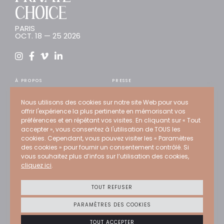
CHOICE
PARIS
OCT. 18 — 25 2026
À PROPOS
PRESSE
INSCRIPTION
TENDANCES
Nous utilisons des cookies sur notre site Web pour vous
ARTISTES
CONSEIL
offrir l'expérience la plus pertinente en mémorisant vos
WEB STORE
RECRUTEMENT
préférences et en répétant vos visites. En cliquant sur « Tout
accepter », vous consentez à l'utilisation de TOUS les
EXPERTS
CONTACT
cookies. Cependant, vous pouvez visiter les « Paramètres
ÉDITIONS PASSÉES
des cookies » pour fournir un consentement contrôlé. Si
vous souhaitez plus d’infos sur l’utilisation des cookies,
PROGRAMMATION
cliquez ici
.
Crédits
Mentions légales
TOUT REFUSER
Politique de confidentialité
Politique Cookies
PARAMÈTRES DES COOKIES
CGU
TOUT ACCEPTER